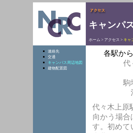
キャンパ
ホーム
>
アクセス
>
キャ
連絡先
各駅か
交通
代
キャンパス周辺地図
建物配置図
駒
代々木上原
向かう場合
す。初めて