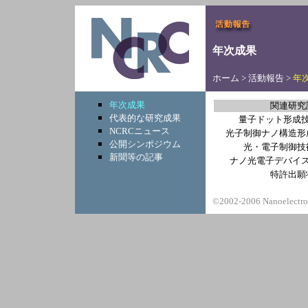
年次成果
ホーム
>
活動報告
>
年
年次成果
関連研究
代表的な研究成果
量子ドット形成
NCRCニュース
光子制御ナノ構造形
公開シンポジウム
光・電子制御技
新聞等の記事
ナノ光電子デバイ
特許出願
©2002-2006 Nanoelectron